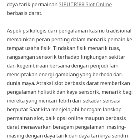
daya tarik permainan
SIPUTRI88 Slot Online
berbasis darat.
Aspek psikologis dari pengalaman kasino tradisional
memainkan peran penting dalam menarik pemain ke
tempat usaha fisik. Tindakan fisik menarik tuas,
rangsangan sensorik terhadap lingkungan sekitar,
dan kegembiraan bersama dengan penjudi lain
menciptakan energi gamblang yang berbeda dari
dunia maya. Atraksi slot berbasis darat memberikan
pengalaman holistik dan kaya sensorik, menarik bagi
mereka yang mencari lebih dari sekadar sensasi
berputar. Saat kita menjelajahi beragam lanskap
permainan slot, baik opsi online maupun berbasis
darat menawarkan beragam pengalaman, masing-
masing dengan daya tarik dan daya tariknya sendiri.