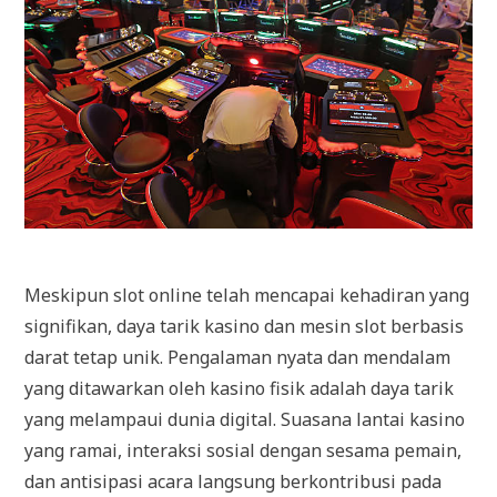
Meskipun slot online telah mencapai kehadiran yang
signifikan, daya tarik kasino dan mesin slot berbasis
darat tetap unik. Pengalaman nyata dan mendalam
yang ditawarkan oleh kasino fisik adalah daya tarik
yang melampaui dunia digital. Suasana lantai kasino
yang ramai, interaksi sosial dengan sesama pemain,
dan antisipasi acara langsung berkontribusi pada