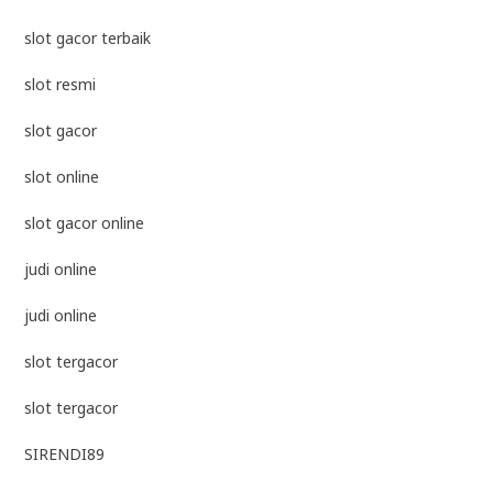
slot gacor terbaik
slot resmi
slot gacor
slot online
slot gacor online
judi online
judi online
slot tergacor
slot tergacor
SIRENDI89